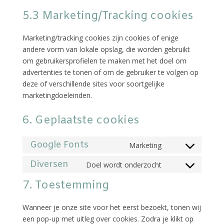
5.3 Marketing/Tracking cookies
Marketing/tracking cookies zijn cookies of enige
andere vorm van lokale opslag, die worden gebruikt
om gebruikersprofielen te maken met het doel om
advertenties te tonen of om de gebruiker te volgen op
deze of verschillende sites voor soortgelijke
marketingdoeleinden.
6. Geplaatste cookies
Google Fonts
Marketing
Consent
to
Diversen
Doel wordt onderzocht
Consent
service
to
7. Toestemming
google-
service
fonts
diversen
Wanneer je onze site voor het eerst bezoekt, tonen wij
een pop-up met uitleg over cookies. Zodra je klikt op