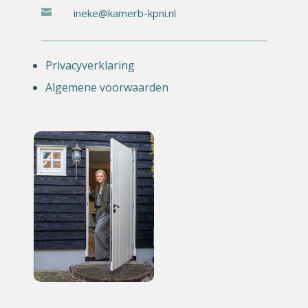
ineke@kamerb-kpni.nl

Privacyverklaring
Algemene voorwaarden