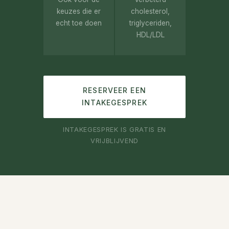
keuzes die er
cholesterol,
echt toe doen
triglyceriden,
HDL/LDL
RESERVEER EEN
INTAKEGESPREK
INTAKEGESPREK IS GRATIS EN
VRIJBLIJVEND