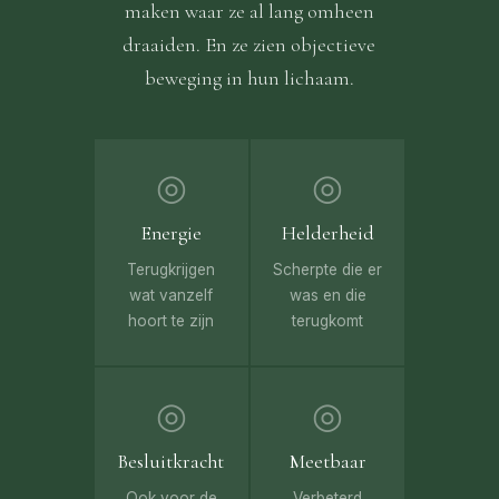
maken waar ze al lang omheen
draaiden. En ze zien objectieve
beweging in hun lichaam.
◎
◎
Energie
Helderheid
Terugkrijgen
Scherpte die er
wat vanzelf
was en die
hoort te zijn
terugkomt
◎
◎
Besluitkracht
Meetbaar
Ook voor de
Verbeterd