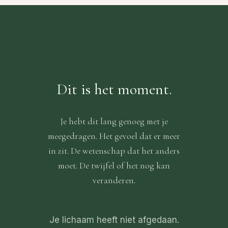
borstkanker. Dit zijn geen mensen die
uitgangspunt.
dingen die het verschil niet maakten —
een cursus hebben gevolgd — dit zijn
en dan: wat kost het je als je over vijf
mensen die het zelf hebben doorleefd
jaar nog precies hetzelfde voelt als nu?
en het vakgebied van binnenuit kennen.
De prijs omvat zes dagen begeleiding
door drie specialisten, volledig verblijf,
maaltijden, dagelijkse monitoring en
Dit is het moment.
bloedanalyse bij aankomst én vertrek.
Het is een investering in jezelf, niet in
een product.
Je hebt dit lang genoeg met je
meegedragen. Het gevoel dat er meer
in zit. De wetenschap dat het anders
moet. De twijfel of het nog kan
veranderen.
Je lichaam heeft niet afgedaan.